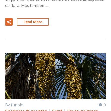
da flora. Mas também…
Read More
By funbio
0