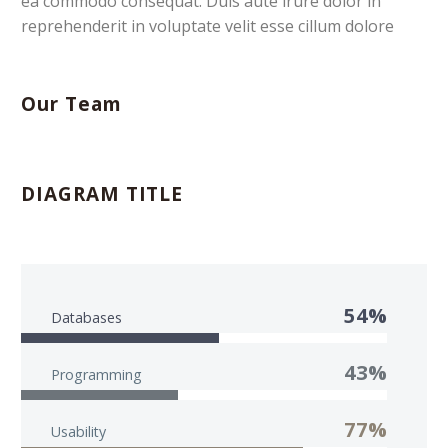
ea commodo consequat. Duis aute irure dolor in
reprehenderit in voluptate velit esse cillum dolore
Our Team
DIAGRAM TITLE
54%
Databases
43%
Programming
77%
Usability