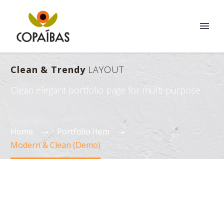
Clean & Trendy
LAYOUT
Clean elegant portfolio page for multi-purpose
Home
Portfolio Item
Modern & Clean (Demo)