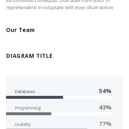
ea commodo consequat. Duis aute irure dolor in
reprehenderit in voluptate velit esse cillum dolore
Our Team
DIAGRAM TITLE
54%
Databases
43%
Programming
77%
Usability