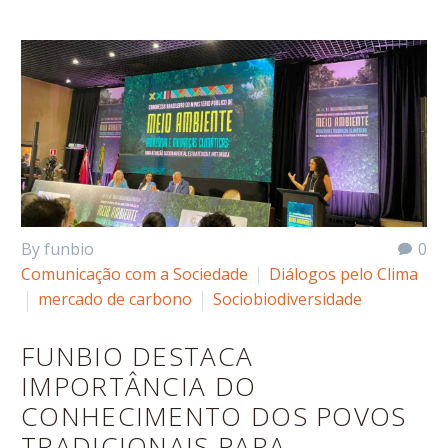
By funbio
0
Comunicação com a Sociedade
Diálogos pelo Clima
mercado de carbono
Sociobiodiversidade
FUNBIO DESTACA
IMPORTÂNCIA DO
CONHECIMENTO DOS POVOS
TRADICIONAIS PARA