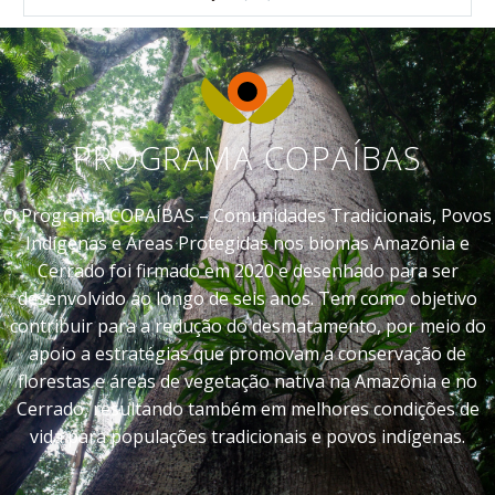
PROGRAMA COPAÍBAS
O Programa COPAÍBAS – Comunidades Tradicionais, Povos
Indígenas e Áreas Protegidas nos biomas Amazônia e
Cerrado foi firmado em 2020 e desenhado para ser
desenvolvido ao longo de seis anos. Tem como objetivo
contribuir para a redução do desmatamento, por meio do
apoio a estratégias que promovam a conservação de
florestas e áreas de vegetação nativa na Amazônia e no
Cerrado, resultando também em melhores condições de
vida para populações tradicionais e povos indígenas.