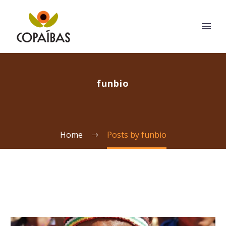
funbio
Home
Posts by funbio