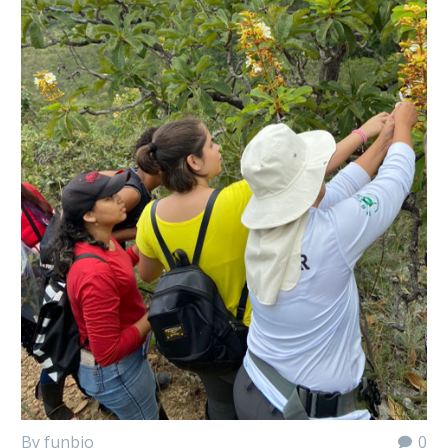
By funbio
0