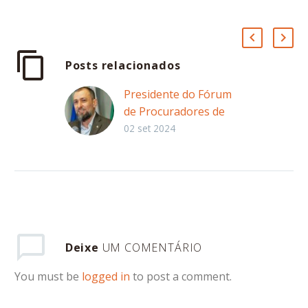
Posts relacionados
Presidente do Fórum
de Procuradores de
Estado do Meio
02 set 2024
Ambiente da Amazônia
Legal traz reflexões
sobre o livro lançado
em Brasília
Lançado no início de
julho, o livro
Deixe
UM COMENTÁRIO
“Perspectivas jurídicas
para um futuro
You must be
logged in
to post a comment.
sustentável: reflexões
do FOPEMA sobre